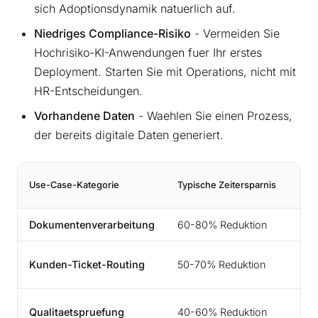
sich Adoptionsdynamik natuerlich auf.
Niedriges Compliance-Risiko
- Vermeiden Sie
Hochrisiko-KI-Anwendungen fuer Ihr erstes
Deployment. Starten Sie mit Operations, nicht mit
HR-Entscheidungen.
Vorhandene Daten
- Waehlen Sie einen Prozess,
der bereits digitale Daten generiert.
Ze
Use-Case-Kategorie
Typische Zeitersparnis
er
Dokumentenverarbeitung
60-80% Reduktion
4
6
Kunden-Ticket-Routing
50-70% Reduktion
W
8
Qualitaetspruefung
40-60% Reduktion