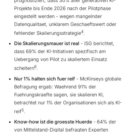
prognostiziert, dass 30% aller generativen KI-
Projekte bis Ende 2026 nach der Pilotphase
eingestellt werden - wegen mangelnder
Datenqualitaet, unklarem Geschaeftswert oder
4
fehlender Skalierungsstrategie
.
Die Skalierungsmauer ist real
- ISG berichtet,
dass 69% der KI-Initiativen spezifisch am
Uebergang von Pilot zu skaliertem Einsatz
6
scheitern
.
Nur 1% halten sich fuer reif
- McKinseys globale
Befragung ergab: Waehrend 91% der
Fuehrungskraefte sagen, sie skalieren KI,
betrachtet nur 1% der Organisationen sich als KI-
5
reif
.
Know-how ist die groesste Huerde
- 64% der
von Mittelstand-Digital befragten Experten