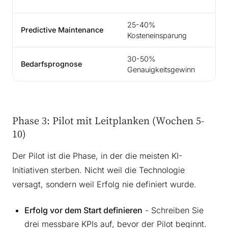
W
25-40%
10
Predictive Maintenance
Kosteneinsparung
W
30-50%
1
Bedarfsprognose
Genauigkeitsgewinn
W
Phase 3: Pilot mit Leitplanken (Wochen 5-
10)
Der Pilot ist die Phase, in der die meisten KI-
Initiativen sterben. Nicht weil die Technologie
versagt, sondern weil Erfolg nie definiert wurde.
Erfolg vor dem Start definieren
- Schreiben Sie
drei messbare KPIs auf, bevor der Pilot beginnt.