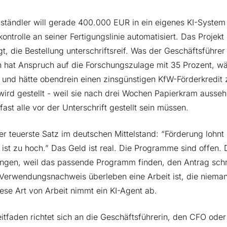
lständler will gerade 400.000 EUR in ein eigenes KI-System 
kontrolle an seiner Fertigungslinie automatisiert. Das Projekt
t, die Bestellung unterschriftsreif. Was der Geschäftsführer
 hat Anspruch auf die Forschungszulage mit 35 Prozent, wä
und hätte obendrein einen zinsgünstigen KfW-Förderkredit z
wird gestellt - weil sie nach drei Wochen Papierkram ausseh
fast alle vor der Unterschrift gestellt sein müssen.
er teuerste Satz im deutschen Mittelstand: “Förderung lohnt s
ist zu hoch.” Das Geld ist real. Die Programme sind offen.
ngen, weil das passende Programm finden, den Antrag schre
Verwendungsnachweis überleben eine Arbeit ist, die niema
ese Art von Arbeit nimmt ein KI-Agent ab.
itfaden richtet sich an die Geschäftsführerin, den CFO oder