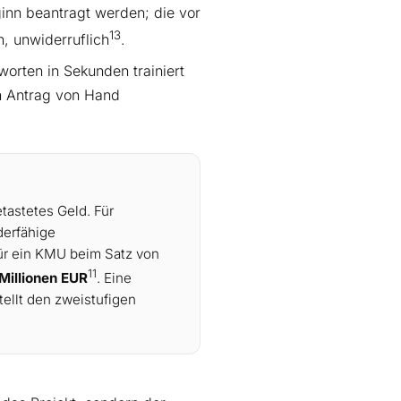
inn beantragt werden; die vor
13
, unwiderruflich
.
orten in Sekunden trainiert
en Antrag von Hand
tastetes Geld. Für
derfähige
für ein KMU beim Satz von
11
 Millionen EUR
. Eine
 stellt den zweistufigen