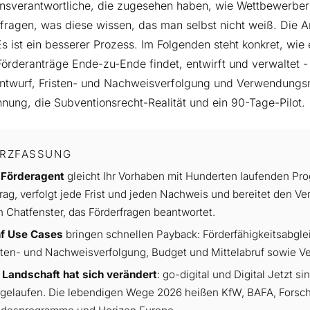
onsverantwortliche, die zugesehen haben, wie Wettbewerber
fragen, was diese wissen, das man selbst nicht weiß. Die An
Es ist ein besserer Prozess. Im Folgenden steht konkret, wie
örderanträge Ende-zu-Ende findet, entwirft und verwaltet - 
ntwurf, Fristen- und Nachweisverfolgung und Verwendungsn
nung, die Subventionsrecht-Realität und ein 90-Tage-Pilot.
RZFASSUNG
 Förderagent
gleicht Ihr Vorhaben mit Hunderten laufenden Pr
rag, verfolgt jede Frist und jeden Nachweis und bereitet den 
n Chatfenster, das Förderfragen beantwortet.
f Use Cases
bringen schnellen Payback: Förderfähigkeitsabglei
sten- und Nachweisverfolgung, Budget und Mittelabruf sowie 
 Landschaft hat sich verändert
: go-digital und Digital Jetzt 
gelaufen. Die lebendigen Wege 2026 heißen KfW, BAFA, Forsc