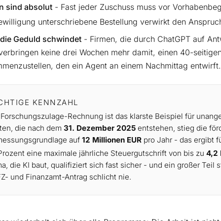
en sind absolut
- Fast jeder Zuschuss muss vor Vorhabenbeg
ewilligung unterschriebene Bestellung verwirkt den Anspruch
die Geduld schwindet
- Firmen, die durch ChatGPT auf Antw
 verbringen keine drei Wochen mehr damit, einen 40-seitig
menzustellen, den ein Agent an einem Nachmittag entwirft.
CHTIGE KENNZAHL
 Forschungszulage-Rechnung ist das klarste Beispiel für unange
ten, die nach dem
31. Dezember 2025
entstehen, stieg die för
essungsgrundlage auf
12 Millionen EUR
pro Jahr - das ergibt 
Prozent eine maximale jährliche Steuergutschrift von bis zu
4,2
a, die KI baut, qualifiziert sich fast sicher - und ein großer Teil
Z- und Finanzamt-Antrag schlicht nie.