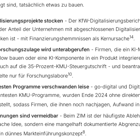
gt sind, tatsächlich etwas zu bauen.
alisierungsprojekte stocken
- Der KfW-Digitalisierungsberich
der Anteil der Unternehmen mit abgeschlossenen Digitalisi
14
ken ist - mit Finanzierungshemmnissen als Kernursache
.
orschungszulage wird unterabgerufen
- Firmen, die ein KI-
low bauen oder eine KI-Komponente in ein Produkt integrier
uch auf die 35-Prozent-KMU-Steuergutschrift - und beantrag
10
elte nur für Forschungslabore
.
esten Programme verschwanden leise
- go-digital und Digit
ntesten KMU-Programme, wurden Ende 2024 ohne direkten
stellt, sodass Firmen, die ihnen noch nachjagen, Aufwand i
nungen sind vermeidbar
- Beim ZIM ist der häufigste Able
che Idee, sondern eine mangelhaft dokumentierte Abgrenz
8
in dünnes Markteinführungskonzept
.