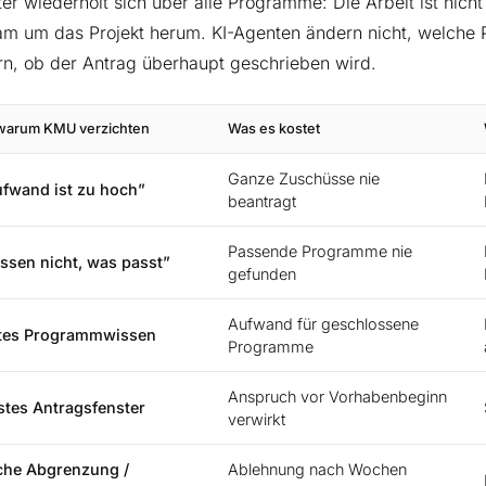
r wiederholt sich über alle Programme: Die Arbeit ist nicht
am um das Projekt herum. KI-Agenten ändern nicht, welche 
rn, ob der Antrag überhaupt geschrieben wird.
warum KMU verzichten
Was es kostet
Ganze Zuschüsse nie
ufwand ist zu hoch”
beantragt
Passende Programme nie
ssen nicht, was passt”
gefunden
Aufwand für geschlossene
etes Programmwissen
Programme
Anspruch vor Vorhabenbeginn
stes Antragsfenster
verwirkt
he Abgrenzung /
Ablehnung nach Wochen