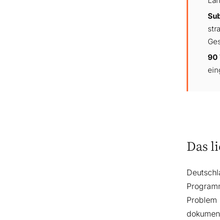
Lan
Sub
str
Ges
90
ein
Das l
Deutschl
Programm
Problem i
dokument