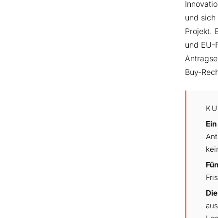
Innovati
und sich 
Projekt. 
und EU-F
Antragse
Buy-Rech
KU
Ein
Ant
kei
Fün
Fri
Die
aus