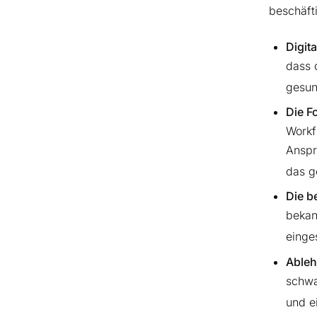
beschäfti
Digit
dass 
gesun
Die F
Workf
Anspr
das g
Die b
bekan
einge
Ableh
schwa
und e