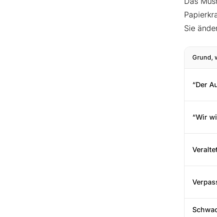
Das Muste
Papierkr
Sie ände
Grund, 
“Der A
“Wir wi
Veralt
Verpas
Schwac