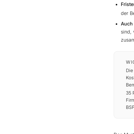
Frist
der B
Auch 
sind,
zusam
WI
Die
Kos
Bem
35 
Firm
BSF