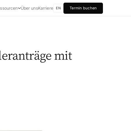
Über uns
Karriere
ssourcen
Termin buchen
EN
deranträge mit