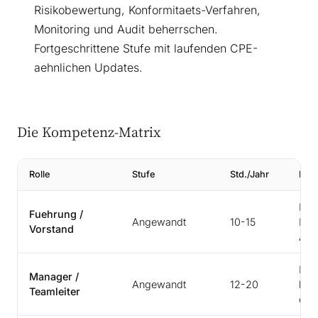
Risikobewertung, Konformitaets-Verfahren,
Monitoring und Audit beherrschen.
Fortgeschrittene Stufe mit laufenden CPE-
aehnlichen Updates.
Die Kompetenz-Matrix
Rolle
Stufe
Std./Jahr
Prim
Kann
Fuehrung /
Angewandt
10-15
Inve
Vorstand
Anb
Kann
Manager /
Angewandt
12-20
beau
Teamleiter
coac