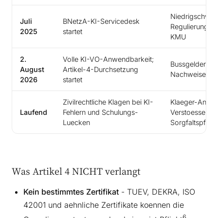
Niedrigschwelli
Juli
BNetzA-KI-Servicedesk
Regulierungs-F
2025
startet
KMU
2.
Volle KI-VO-Anwendbarkeit;
Bussgelder mo
August
Artikel-4-Durchsetzung
Nachweise in 
2026
startet
Zivilrechtliche Klagen bei KI-
Klaeger-Anwael
Laufend
Fehlern und Schulungs-
Verstoesse als
Luecken
Sorgfaltspflich
Was Artikel 4 NICHT verlangt
Kein bestimmtes Zertifikat
- TUEV, DEKRA, ISO
42001 und aehnliche Zertifikate koennen die
6