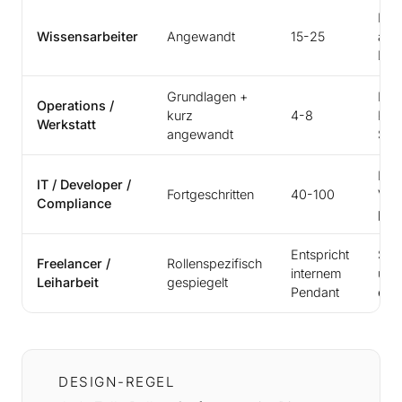
Kann
Wissensarbeiter
Angewandt
15-25
ang
DSG
Grundlagen +
Kan
Operations /
kurz
4-8
Rah
Werkstatt
angewandt
Situ
Kan
IT / Developer /
Fortgeschritten
40-100
VO e
Compliance
pru
Entspricht
Sco
Freelancer /
Rollenspezifisch
internem
und
Leiharbeit
gespiegelt
Pendant
erwe
DESIGN-REGEL