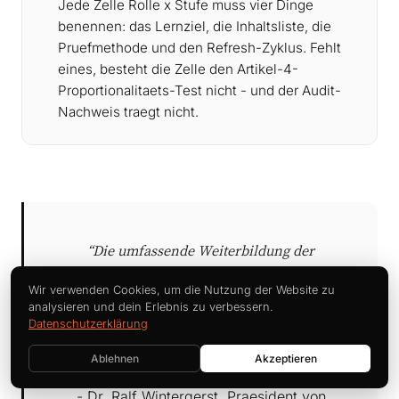
Jede Zelle Rolle x Stufe muss vier Dinge
benennen: das Lernziel, die Inhaltsliste, die
Pruefmethode und den Refresh-Zyklus. Fehlt
eines, besteht die Zelle den Artikel-4-
Proportionalitaets-Test nicht - und der Audit-
Nachweis traegt nicht.
“Die umfassende Weiterbildung der
Mitarbeitenden, zum Beispiel zum Einsatz
Wir verwenden Cookies, um die Nutzung der Website zu
Kuenstlicher Intelligenz, ist eine Investition
analysieren und dein Erlebnis zu verbessern.
in die Zukunftsfaehigkeit des eigenen
Datenschutzerklärung
Unternehmens.”
Ablehnen
Akzeptieren
- Dr. Ralf Wintergerst, Praesident von