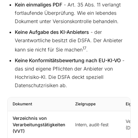
Kein einmaliges PDF
- Art. 35 Abs. 11 verlangt
fortlaufende Überprüfung. Wie ein lebendes
Dokument unter Versionskontrolle behandeln.
Keine Aufgabe des KI-Anbieters
- der
Verantwortliche besitzt die DSFA. Der Anbieter
17
kann sie nicht für Sie machen
.
Keine Konformitätsbewertung nach EU-KI-VO
-
das sind eigene Pflichten der Anbieter von
Hochrisiko-KI. Die DSFA deckt speziell
Datenschutzrisiken ab.
Dokument
Zielgruppe
Eigner
Verzeichnis von
Veran
Verarbeitungstätigkeiten
Intern, audit-fest
(DSB p
(VVT)