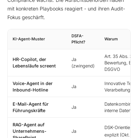
Compliance wächst. Die Aufsichtsbehörden haben
mit konkreten Playbooks reagiert - und ihren Audit-
Fokus geschärft.
DSFA-
KI-Agent-Muster
Warum
Pflicht?
Art. 35 Abs. 3 lit
HR-Copilot, der
Ja
Bewertung, Besc
Lebensläufe screent
(zwingend)
DSGVO
Voice-Agent in der
Innovative Tech
Ja
Inbound-Hotline
Verarbeitung, g
E-Mail-Agent für
Datenkombinatio
Ja
Führungskräfte
interne Datenm
RAG-Agent auf
DSK-Orientierung
Unternehmens-
Ja
explizit (Okt. 20
SharePoint