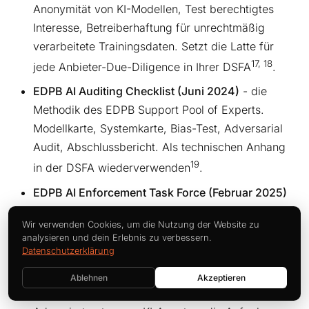
Anonymität von KI-Modellen, Test berechtigtes
Interesse, Betreiberhaftung für unrechtmäßig
verarbeitete Trainingsdaten. Setzt die Latte für
17, 18
jede Anbieter-Due-Diligence in Ihrer DSFA
.
EDPB AI Auditing Checklist (Juni 2024)
- die
Methodik des EDPB Support Pool of Experts.
Modellkarte, Systemkarte, Bias-Test, Adversarial
Audit, Abschlussbericht. Als technischen Anhang
19
in der DSFA wiederverwenden
.
EDPB AI Enforcement Task Force (Februar 2025)
- die Enforcement-Infrastruktur. Koordiniert DPA-
Wir verwenden Cookies, um die Nutzung der Website zu
Aktionen bei KI-Beschwerden EU-weit, mit Quick-
analysieren und dein Erlebnis zu verbessern.
20
Response-Team für dringende Fälle
.
Datenschutzerklärung
EDPS Revised Generative AI Orientations
Ablehnen
Akzeptieren
(Oktober 2025)
- die agentische-KI-Spezifika.