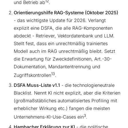
12
und Betrieb ab
.
Orientierungshilfe RAG-Systeme (Oktober 2025)
- das wichtigste Update für 2026. Verlangt
explizit eine DSFA, die alle RAG-Komponenten
abdeckt - Retriever, Vektordatenbank und LLM.
Stellt fest, dass ein unrechtmäßig trainiertes
Modell auch im RAG unrechtmäßig bleibt. Setzt
die Erwartung für Zweckdefinitionen, Art.-30-
Dokumentation, Mandantentrennung und
13
Zugriffskontrollen
.
DSFA Muss-Liste v1.1
- die technologieneutrale
Blacklist. Nennt KI nicht explizit, aber die Kriterien
(großmaßstäbliches automatisiertes Profiling mit
erheblicher Wirkung etc.) fangen die meisten
3
Unternehmens-KI-Use-Cases ein
.
Hambacher Erklärung zur KI
- die politische