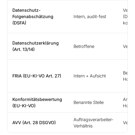
Datenschutz-
Veran
Folgenabschätzung
Intern, audit-fest
(DSB
(DSFA)
konsul
Datenschutzerklärung
Betroffene
Veran
(Art. 13/14)
Betre
FRIA (EU-KI-VO Art. 27)
Intern + Aufsicht
Hochr
Konformitätsbewertung
Anbie
Benannte Stelle
(EU-KI-VO)
Hochr
Auftragsverarbeiter-
AVV (Art. 28 DSGVO)
Veran
Verhältnis