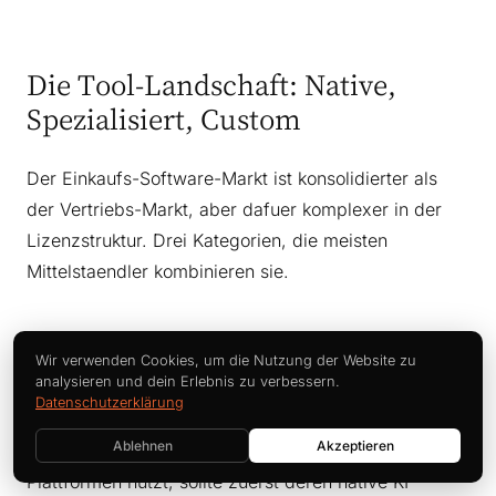
Die Tool-Landschaft: Native,
Spezialisiert, Custom
Der Einkaufs-Software-Markt ist konsolidierter als
der Vertriebs-Markt, aber dafuer komplexer in der
Lizenzstruktur. Drei Kategorien, die meisten
Mittelstaendler kombinieren sie.
Wir verwenden Cookies, um die Nutzung der Website zu
Native E-Procurement-Plattformen
analysieren und dein Erlebnis zu verbessern.
Datenschutzerklärung
Die grossen Einkaufs-Suiten haben ihre KI-Funktionen
Ablehnen
Akzeptieren
2024/2025 stark ausgebaut. Wer bereits eine dieser
Plattformen nutzt, sollte zuerst deren native KI-