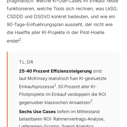
pragmatisch: welche KI-Use-Cases im Einkauf heute
funktionieren, welche Tools sich rechnen, was LkSG,
CSDDD und DSGVO konkret bedeuten, und wie ein
90-Tage-Einfuehrungsplan aussieht, der nicht wie
die Haelfte aller KI-Projekte in der Pilot-Hoelle
2
endet
.
TL;DR
25-40 Prozent Effizienzsteigerung
sind
laut McKinsey realistisch fuer KI-gestuetzte
1
Einkaufsprozesse
. 50 Prozent aller KI-
Pilotprojekte im Einkauf verdoppeln die ROI
7
gegenueber klassischen Ansaetzen
.
Sechs Use Cases
liefern im Mittelstand
belastbaren ROI: Rahmenvertrags-Analyse,
Lieferanten-Scoring, Spend Analytics,