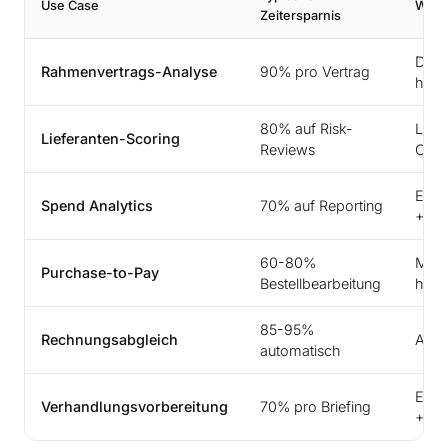
Use Case
Wirk
Zeitersparnis
Durc
Rahmenvertrags-Analyse
90% pro Vertrag
halbi
80% auf Risk-
LkS
Lieferanten-Scoring
Reviews
Comp
Eins
Spend Analytics
70% auf Reporting
+2-4
60-80%
Mave
Purchase-to-Pay
Bestellbearbeitung
halbi
85-95%
Rechnungsabgleich
Auto
automatisch
Eins
Verhandlungsvorbereitung
70% pro Briefing
+1-3