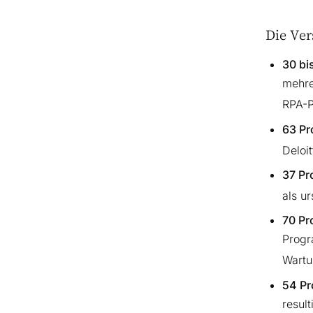
Die Ver
30 bi
mehre
RPA-P
63 Pr
Deloi
37 Pr
als u
70 Pr
Progr
Wartu
54 Pr
resul