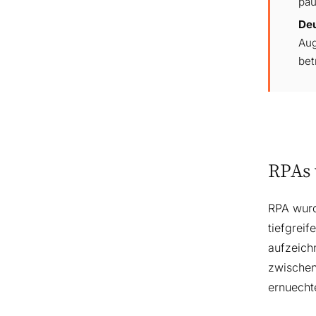
pau
De
Aug
bet
RPAs 
RPA wurd
tiefgreif
aufzeich
zwischen
ernuecht