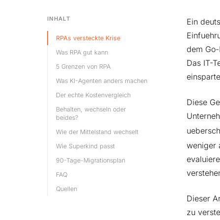
INHALT
Ein deut
Einfuehr
RPAs versteckte Krise
dem Go-L
Was RPA gut kann
Das IT-T
5 Grenzen von RPA
einsparte
Was KI-Agenten anders machen
Der echte Kostenvergleich
Diese Ge
Behalten, wechseln oder
Unterneh
beides?
uebersch
Wie der Mittelstand wechselt
weniger 
Wie Superkind passt
evaluier
90-Tage-Migrationsplan
verstehe
FAQ
Quellen
Dieser A
zu verst