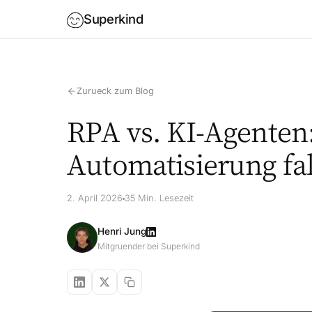
Superkind
Zurueck zum Blog
RPA vs. KI-Agenten:
Automatisierung fa
2. April 2026
35 Min. Lesezeit
Henri Jung
Mitgruender bei Superkind