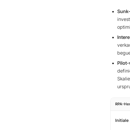
Sunk
invest
optim
Inter
verka
begue
Pilot
defin
Skali
urspr
RPA-Her
Initiale