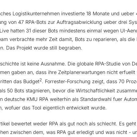
sches Logistikunternehmen investierte 18 Monate und ueber 
ung von 47 RPA-Bots zur Auftragsabwicklung ueber drei Sy
ive hatten 31 dieser Bots mindestens einmal wegen UI-Aen
eam verbrachte mehr Zeit damit, Bots zu reparieren, als die 
n. Das Projekt wurde still begraben.
schichte ist keine Ausnahme. Die globale RPA-Studie von Del
men gaben an, dass ihre Zeitplanerwartungen nicht erfuellt
2
ritten das Budget
. Forrester-Forschung zeigt, dass 70 Pr
als 50 Bots stagnieren, bevor die Wirtschaftlichkeit zusamm
en deutsche KMU RPA weiterhin als Standardwahl fuer Automa
n, wofuer das Tool eigentlich entwickelt wurde.
rtikel bewertet weder RPA als gut noch als schlecht. Es ge
ehen zwischen dem, was RPA gut erledigt und was nicht - 