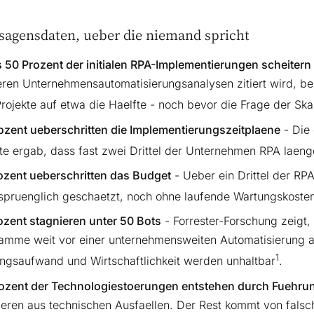
sagensdaten, ueber die niemand spricht
s 50 Prozent der initialen RPA-Implementierungen scheitern
ren Unternehmensautomatisierungsanalysen zitiert wird, bezi
rojekte auf etwa die Haelfte - noch bevor die Frage der Skal
ozent ueberschritten die Implementierungszeitplaene
- Die 
tte ergab, dass fast zwei Drittel der Unternehmen RPA laeng
ozent ueberschritten das Budget
- Ueber ein Drittel der RP
rspruenglich geschaetzt, noch ohne laufende Wartungskoste
ozent stagnieren unter 50 Bots
- Forrester-Forschung zeigt,
amme weit vor einer unternehmensweiten Automatisierung a
1
ngsaufwand und Wirtschaftlichkeit werden unhaltbar
.
ozent der Technologiestoerungen entstehen durch Fuehr
tieren aus technischen Ausfaellen. Der Rest kommt von falsc