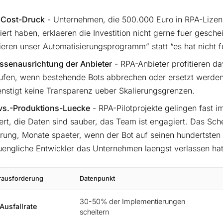
-Cost-Druck
- Unternehmen, die 500.000 Euro in RPA-Lize
iert haben, erklaeren die Investition nicht gerne fuer gesche
ieren unser Automatisierungsprogramm” statt “es hat nicht fu
essenausrichtung der Anbieter
- RPA-Anbieter profitieren d
ufen, wenn bestehende Bots abbrechen oder ersetzt werden
nstigt keine Transparenz ueber Skalierungsgrenzen.
-vs.-Produktions-Luecke
- RPA-Pilotprojekte gelingen fast i
iert, die Daten sind sauber, das Team ist engagiert. Das Sche
erung, Monate spaeter, wenn der Bot auf seinen hundertsten S
uengliche Entwickler das Unternehmen laengst verlassen hat
ausforderung
Datenpunkt
30-50% der Implementierungen
 Ausfallrate
scheitern