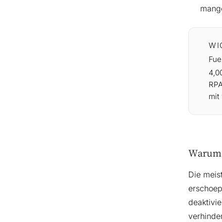
mange
WI
Fue
4,0
RPA
mit
Warum d
Die meist
erschoep
deaktivie
verhinde