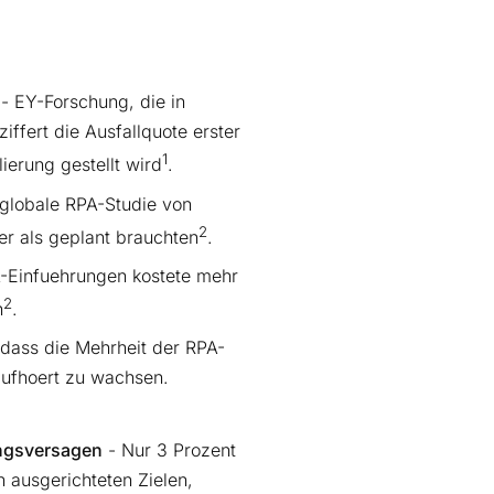
- EY-Forschung, die in
ffert die Ausfallquote erster
1
ierung gestellt wird
.
globale RPA-Studie von
2
er als geplant brauchten
.
A-Einfuehrungen kostete mehr
2
n
.
 dass die Mehrheit der RPA-
ufhoert zu wachsen.
ungsversagen
- Nur 3 Prozent
h ausgerichteten Zielen,