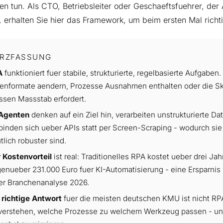
sen tun. Als CTO, Betriebsleiter oder Geschaeftsfuehrer, de
, erhalten Sie hier das Framework, um beim ersten Mal richt
RZFASSUNG
A
funktioniert fuer stabile, strukturierte, regelbasierte Aufgaben
enformate aendern, Prozesse Ausnahmen enthalten oder die Ska
ssen Massstab erfordert.
-Agenten
denken auf ein Ziel hin, verarbeiten unstrukturierte 
binden sich ueber APIs statt per Screen-Scraping - wodurch sie
tlich robuster sind.
 Kostenvorteil
ist real: Traditionelles RPA kostet ueber drei Ja
enueber 231.000 Euro fuer KI-Automatisierung - eine Ersparnis 
er Branchenanalyse 2026.
 richtige Antwort
fuer die meisten deutschen KMU ist nicht RP
verstehen, welche Prozesse zu welchem Werkzeug passen - und 