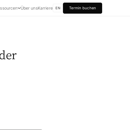
Über uns
Karriere
ssourcen
Termin buchen
EN
 der