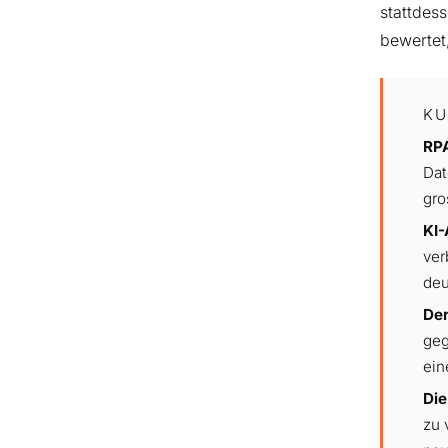
stattdes
bewertet
KU
RP
Dat
gro
KI
ver
deu
Der
geg
ein
Die
zu 