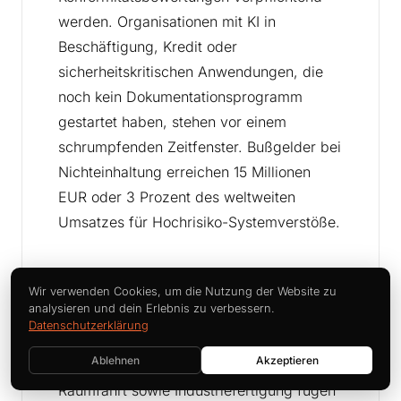
werden. Organisationen mit KI in
Beschäftigung, Kredit oder
sicherheitskritischen Anwendungen, die
noch kein Dokumentationsprogramm
gestartet haben, stehen vor einem
schrumpfenden Zeitfenster. Bußgelder bei
Nichteinhaltung erreichen 15 Millionen
EUR oder 3 Prozent des weltweiten
Umsatzes für Hochrisiko-Systemverstöße.
Wir verwenden Cookies, um die Nutzung der Website zu
Supply-Chain-KI-Compliance-
analysieren und dein Erlebnis zu verbessern.
Anforderungen weiten sich aus
Datenschutzerklärung
Ablehnen
Akzeptieren
OEM-Kunden in Automobil, Luft- und
Raumfahrt sowie Industriefertigung fügen