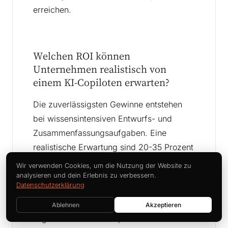
erreichen.
Welchen ROI können
Unternehmen realistisch von
einem KI-Copiloten erwarten?
Die zuverlässigsten Gewinne entstehen
bei wissensintensiven Entwurfs- und
Zusammenfassungsaufgaben. Eine
realistische Erwartung sind 20-35 Prozent
Zeitersparnis bei E-Mail,
Wir verwenden Cookies, um die Nutzung der Website zu
Besprechungsdokumentation und
analysieren und dein Erlebnis zu verbessern.
Datenschutzerklärung
Berichtserstellung für aktive Nutzer.
Lizenzkosten für führende Plattformen
Ablehnen
Akzeptieren
liegen bei 25-35 Euro pro Nutzer und