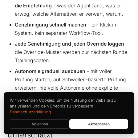
die Empfehlung
- was der Agent fand, was er
erwog, welche Alternativen er verwarf, warum.
Genehmigung schnell machen
- ein Klick im
System, kein separater Workflow-Tool.
Jede Genehmigung und jeden Override loggen
-
die Override-Muster werden zur nächsten Runde
Trainingsdaten.
Autonomie graduell ausbauen
- mit voller
Prüfung starten, auf Schwellen-basierte Prüfung
erweitern, nie volle Autonomie ohne explizite
Geschäfts-Freigabe.
Wir verwenden Cookies, um die Nutzung der Website zu
analysieren und dein Erlebnis zu verbessern.
Datenschutzerklärung
Fehler 7: Anbieter-Lock-in
Ablehnen
Akzeptieren
unterschätzt