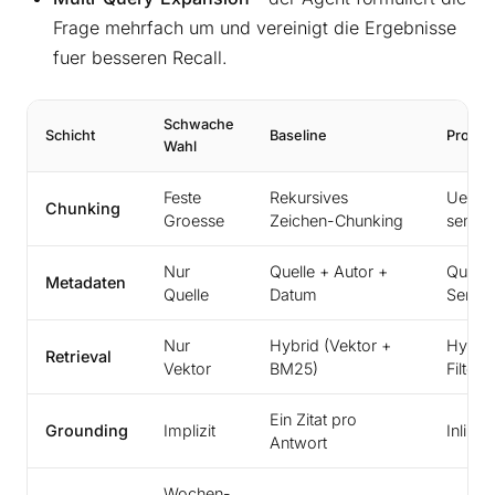
Frage mehrfach um und vereinigt die Ergebnisse
fuer besseren Recall.
Schwache
Schicht
Baseline
Produk
Wahl
Feste
Rekursives
Uebers
Chunking
Groesse
Zeichen-Chunking
seman
Nur
Quelle + Autor +
Quelle
Metadaten
Quelle
Datum
Sensit
Nur
Hybrid (Vektor +
Hybrid
Retrieval
Vektor
BM25)
Filter
Ein Zitat pro
Grounding
Implizit
Inline
Antwort
Wochen-