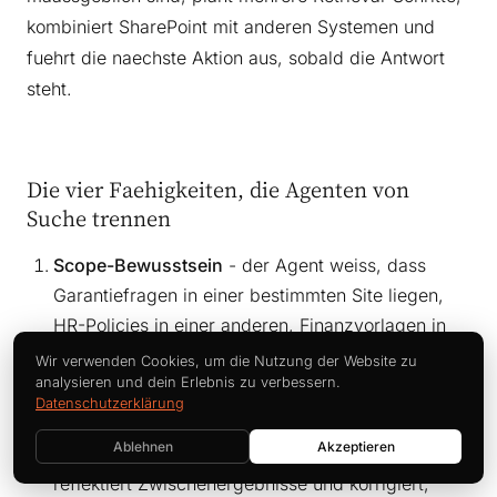
kombiniert SharePoint mit anderen Systemen und
fuehrt die naechste Aktion aus, sobald die Antwort
steht.
Die vier Faehigkeiten, die Agenten von
Suche trennen
Scope-Bewusstsein
- der Agent weiss, dass
Garantiefragen in einer bestimmten Site liegen,
HR-Policies in einer anderen, Finanzvorlagen in
einer dritten. Er verwaessert Retrieval nicht ueber
Wir verwenden Cookies, um die Nutzung der Website zu
den ganzen Tenant.
analysieren und dein Erlebnis zu verbessern.
Datenschutzerklärung
Mehrstufige Planung
- er zerlegt eine komplexe
Ablehnen
Akzeptieren
Frage, setzt mehrere Retrieval-Aufrufe ab,
reflektiert Zwischenergebnisse und korrigiert,