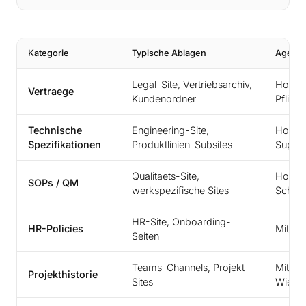
Kategorie
Typische Ablagen
Agent-
Legal-Site, Vertriebsarchiv,
Hoch (
Vertraege
Kundenordner
Pflicht
Technische
Engineering-Site,
Hoch (
Spezifikationen
Produktlinien-Subsites
Suppor
Qualitaets-Site,
Hoch 
SOPs / QM
werkspezifische Sites
Schich
HR-Site, Onboarding-
HR-Policies
Mittel
Seiten
Teams-Channels, Projekt-
Mittel
Projekthistorie
Sites
Wiede