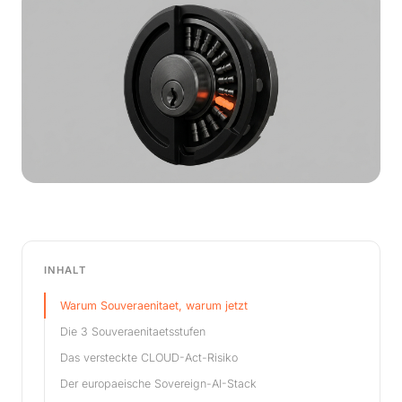
INHALT
Warum Souveraenitaet, warum jetzt
Die 3 Souveraenitaetsstufen
Das versteckte CLOUD-Act-Risiko
Der europaeische Sovereign-AI-Stack