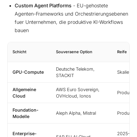
Custom Agent Platforms
- EU-gehostete
Agenten-Frameworks und Orchestrierungsebenen
fuer Unternehmen, die produktive KI-Workflows
bauen
Schicht
Souveraene Option
Reife
Deutsche Telekom,
GPU-Compute
Skaliert s
STACKIT
Allgemeine
AWS Euro Sovereign,
Produktio
Cloud
OVHcloud, Ionos
Foundation-
Aleph Alpha, Mistral
Produktio
Modelle
Enterprise-
2025-20
SAP EU AI Cloud