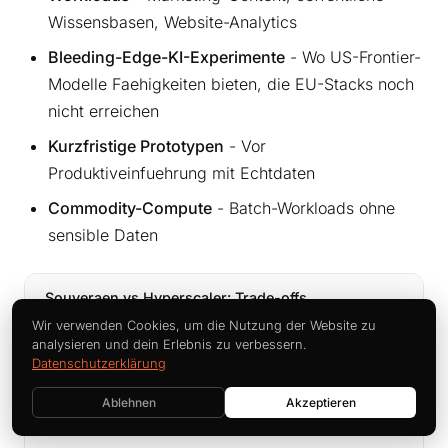
Wissensbasen, Website-Analytics
Bleeding-Edge-KI-Experimente
- Wo US-Frontier-
Modelle Faehigkeiten bieten, die EU-Stacks noch
nicht erreichen
Kurzfristige Prototypen
- Vor
Produktiveinfuehrung mit Echtdaten
Commodity-Compute
- Batch-Workloads ohne
sensible Daten
Souveraen vs Hyperscaler: Trade-offs
Wir verwenden Cookies, um die Nutzung der Website zu
analysieren und dein Erlebnis zu verbessern.
STAERKEN SOVEREIGN AI
Datenschutzerklärung
Ablehnen
Akzeptieren
CLOUD-Act-Schutz
- EU-Rechtsperson, EU-
✓
exklusiver Zugriff