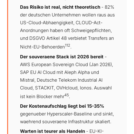
Das Risiko ist real, nicht theoretisch
- 82%
der deutschen Unternehmen wollen raus aus
US-Cloud-Abhaengigkeit, CLOUD-Act-
Anordnungen haben oft Schweigepflichten,
und DSGVO Artikel 48 verbietet Transfers an
1
12
Nicht-EU-Behoerden
.
Der souveraene Stack ist 2026 bereit
-
AWS European Sovereign Cloud (Jan 2026),
SAP EU AI Cloud mit Aleph Alpha und
Mistral, Deutsche Telekom Industrial AI
Cloud, STACKIT, OVHcloud, Ionos. Auswahl
4
5
ist kein Blocker mehr
.
Der Kostenaufschlag liegt bei 15-35%
gegenueber Hyperscaler-Baseline und sinkt,
waehrend souveraene Infrastruktur skaliert.
Warten ist teurer als Handeln
- EU-KI-