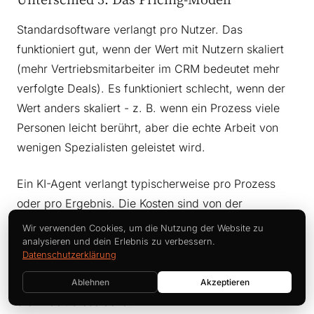
Standardsoftware verlangt pro Nutzer. Das
funktioniert gut, wenn der Wert mit Nutzern skaliert
(mehr Vertriebsmitarbeiter im CRM bedeutet mehr
verfolgte Deals). Es funktioniert schlecht, wenn der
Wert anders skaliert - z. B. wenn ein Prozess viele
Personen leicht berührt, aber die echte Arbeit von
wenigen Spezialisten geleistet wird.
Ein KI-Agent verlangt typischerweise pro Prozess
oder pro Ergebnis. Die Kosten sind von der
Mitarbeiterzahl entkoppelt. Ein 5-köpfiges
Wir verwenden Cookies, um die Nutzung der Website zu
Spezialisten-Team mit 10.000 Vorgängen pro Monat
analysieren und dein Erlebnis zu verbessern.
Datenschutzerklärung
und ein 50-köpfiges Generalisten-Team mit
demselben Volumen zahlen in etwa dasselbe - weil
Ablehnen
Akzeptieren
die Arbeit dieselbe ist.