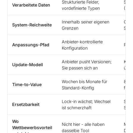
Strukturierte Felder,
Struk
Verarbeitete Daten
vordefinierte Typen
(E-M
Innerhalb seiner eigenen
Orch
System-Reichweite
Grenzen
Sys
Anbieter-kontrollierte
Anpassungs-Pfad
Proz
Konfiguration
Anbieter pusht Versionen;
Kont
Update-Modell
Sie passen sich an
über
Wochen bis Monate für
8 bi
Time-to-Value
Standard-Konfig
foku
Lock-in wächst; Wechsel
Sitz
Ersetzbarkeit
ist schmerzhaft
Syst
Wo
Nicht hier - alle haben
Mögl
Wettbewerbsvorteil
dasselbe Tool
Diff