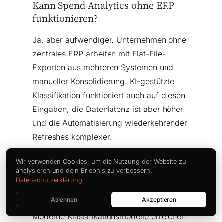
Kann Spend Analytics ohne ERP
funktionieren?
Ja, aber aufwendiger. Unternehmen ohne
zentrales ERP arbeiten mit Flat-File-
Exporten aus mehreren Systemen und
manueller Konsolidierung. KI-gestützte
Klassifikation funktioniert auch auf diesen
Eingaben, die Datenlatenz ist aber höher
und die Automatisierung wiederkehrender
Refreshes komplexer.
Wir verwenden Cookies, um die Nutzung der Website zu
analysieren und dein Erlebnis zu verbessern.
Wie genau ist KI-basierte
Datenschutzerklärung
Ausgabenklassifikation?
Ablehnen
Akzeptieren
Moderne Klassifikationsmodelle erreichen