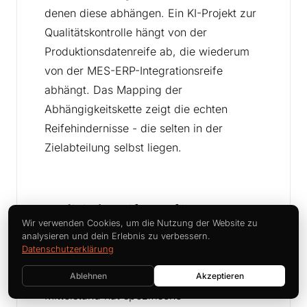
denen diese abhängen. Ein KI-Projekt zur
Qualitätskontrolle hängt von der
Produktionsdatenreife ab, die wiederum
von der MES-ERP-Integrationsreife
abhängt. Das Mapping der
Abhängigkeitskette zeigt die echten
Reifehindernisse - die selten in der
Zielabteilung selbst liegen.
Ist digitale Reife nur für
Wir verwenden Cookies, um die Nutzung der Website zu
Großunternehmen relevant?
analysieren und dein Erlebnis zu verbessern.
Datenschutzerklärung
Nein. Reifegradmodelle skalieren auf
Unternehmen aller Größen, und der
Ablehnen
Akzeptieren
Mittelstand hat spezifische