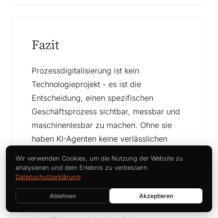
Fazit
Prozessdigitalisierung ist kein
Technologieprojekt - es ist die
Entscheidung, einen spezifischen
Geschäftsprozess sichtbar, messbar und
maschinenlesbar zu machen. Ohne sie
haben KI-Agenten keine verlässlichen
Eingaben, und Automatisierung hat keine
Wir verwenden Cookies, um die Nutzung der Website zu
strukturierten Daten zum Weiterleiten. Für
analysieren und dein Erlebnis zu verbessern.
Datenschutzerklärung
Mittelstandsunternehmen, die eine KI-
Einführung planen, ist die produktivste
Ablehnen
Akzeptieren
erste Investition ein Prozess-Audit, das