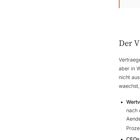
Der V
Vertraeg
aber in W
nicht aus
waechst,
Wertv
nach 
Aende
Proze
CEOs