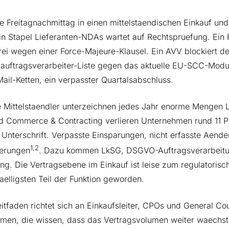
e Freitagnachmittag in einen mittelstaendischen Einkauf und 
in Stapel Lieferanten-NDAs wartet auf Rechtspruefung. Ein
ei wegen einer Force-Majeure-Klausel. Ein AVV blockiert d
rauftragsverarbeiter-Liste gegen das aktuelle EU-SCC-Modul
ail-Ketten, ein verpasster Quartalsabschluss.
 Mittelstaendler unterzeichnen jedes Jahr enorme Mengen L
ld Commerce & Contracting verlieren Unternehmen rund 11 P
 Unterschrift. Verpasste Einsparungen, nicht erfasste Aende
1,2
erungen
. Dazu kommen LkSG, DSGVO-Auftragsverarbeitun
ng. Die Vertragsebene im Einkauf ist leise zum regulatorisc
aelligsten Teil der Funktion geworden.
itfaden richtet sich an Einkaufsleiter, CPOs und General Co
men, die wissen, dass das Vertragsvolumen weiter waechst 