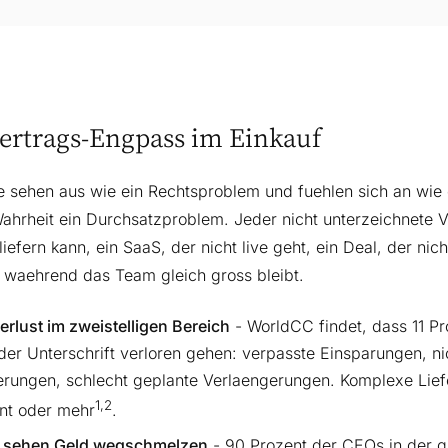
ertrags-Engpass im Einkauf
e sehen aus wie ein Rechtsproblem und fuehlen sich an wie 
ahrheit ein Durchsatzproblem. Jeder nicht unterzeichnete Ver
liefern kann, ein SaaS, der nicht live geht, ein Deal, der ni
 waehrend das Team gleich gross bleibt.
erlust im zweistelligen Bereich
- WorldCC findet, dass 11 P
der Unterschrift verloren gehen: verpasste Einsparungen, n
rungen, schlecht geplante Verlaengerungen. Komplexe Liefer
1,2
nt oder mehr
.
 sehen Geld wegschmelzen
- 90 Prozent der CEOs in der gl