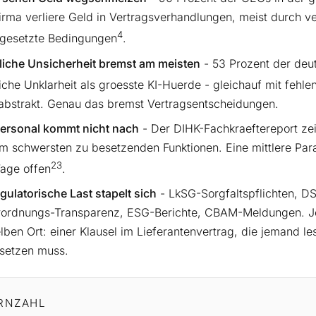
Firma verliere Geld in Vertragsverhandlungen, meist durch v
4
gesetzte Bedingungen
.
liche Unsicherheit bremst am meisten
- 53 Prozent der de
liche Unklarheit als groesste KI-Huerde - gleichauf mit fe
 abstrakt. Genau das bremst Vertragsentscheidungen.
ersonal kommt nicht nach
- Der DIHK-Fachkraeftereport zei
m schwersten zu besetzenden Funktionen. Eine mittlere Paral
23
age offen
.
egulatorische Last stapelt sich
- LkSG-Sorgfaltspflichten, D
rordnungs-Transparenz, ESG-Berichte, CBAM-Meldungen. Jed
lben Ort: einer Klausel im Lieferantenvertrag, die jemand l
setzen muss.
RNZAHL