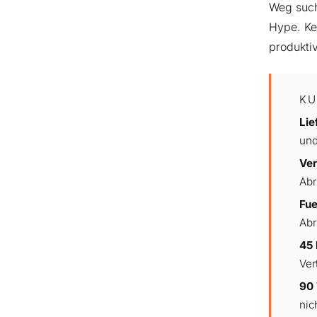
Weg suche
Hype. Ke
produkti
KU
Lie
und
Ver
Abr
Fue
Abr
45 
Ver
90
nic