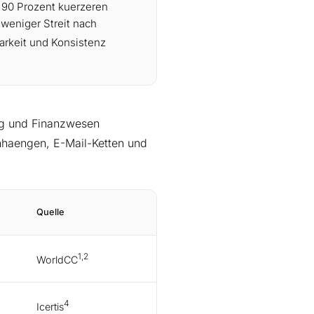
s 90 Prozent kuerzeren
weniger Streit nach
barkeit und Konsistenz
ung und Finanzwesen
Anhaengen, E-Mail-Ketten und
Quelle
1,2
WorldCC
4
Icertis