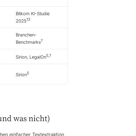
Bitkom KI-Studie
13
2025
Branchen-
7
Benchmarks
5,7
Sirion, LegalOn
5
Sirion
und was nicht)
hen einfacher Textextraktion