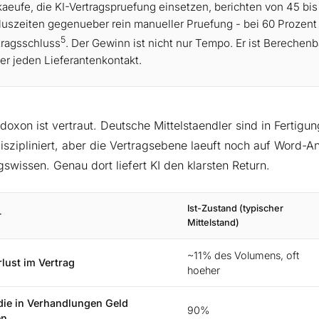
kaeufe, die KI-Vertragspruefung einsetzen, berichten von 45 bi
luszeiten gegenueber rein manueller Pruefung - bei 60 Prozent 
5
tragsschluss
. Der Gewinn ist nicht nur Tempo. Er ist Berechen
er jeden Lieferantenkontakt.
doxon ist vertraut. Deutsche Mittelstaendler sind in Fertig
iszipliniert, aber die Vertragsebene laeuft noch auf Word-
swissen. Genau dort liefert KI den klarsten Return.
Ist-Zustand (typischer
r
Mittelstand)
~11% des Volumens, oft
lust im Vertrag
hoeher
die in Verhandlungen Geld
90%
en