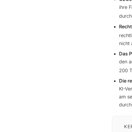
ihre 
durch
Recht
recht
nicht
Das P
den a
200 T
Die r
KI-Ve
am se
durch
KE