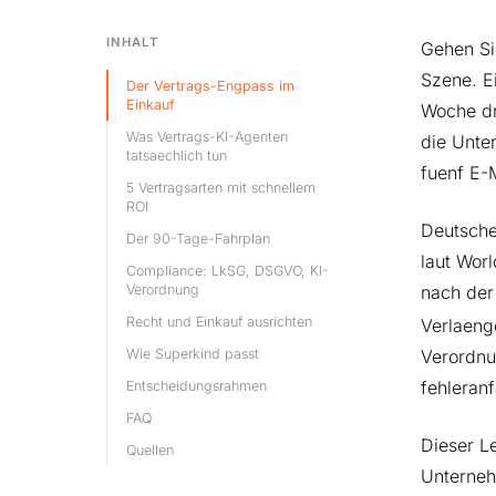
INHALT
Gehen Si
Szene. E
Der Vertrags-Engpass im
Einkauf
Woche dr
Was Vertrags-KI-Agenten
die Unte
tatsaechlich tun
fuenf E-M
5 Vertragsarten mit schnellem
ROI
Deutsche
Der 90-Tage-Fahrplan
laut Wor
Compliance: LkSG, DSGVO, KI-
Verordnung
nach der
Recht und Einkauf ausrichten
Verlaeng
Wie Superkind passt
Verordnu
fehleranf
Entscheidungsrahmen
FAQ
Dieser Le
Quellen
Unterneh