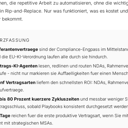
n, die repetitive Arbeit zu automatisieren, ohne die wichtig
in Rip-and-Replace. Nur was funktioniert, was es kostet un
v bekommt.
RZFASSUNG
ferantenvertraege
sind der Compliance-Engpass im Mittelsta
 die EU-KI-Verordnung laufen alle durch sie hindurch.
trags-KI-Agenten
lesen, redlinen und routen NDAs, Rahmenve
ufe - nicht nur markieren sie Auffaelligkeiten fuer einen Mensc
nf Vertragsarten
liefern den schnellsten ROI: NDAs, Rahmenv
ufvertraege.
bis 80 Prozent kuerzere Zykluszeiten
und messbar weniger St
tragsschluss, sobald Playbooks konsistent durchgesetzt werden
 Tage
reichen fuer die erste produktive Vertragsart, wenn Sie 
ht mit strategischen MSAs.