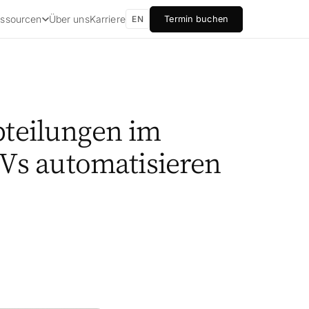
Über uns
Karriere
ssourcen
Termin buchen
EN
bteilungen im
Vs automatisieren