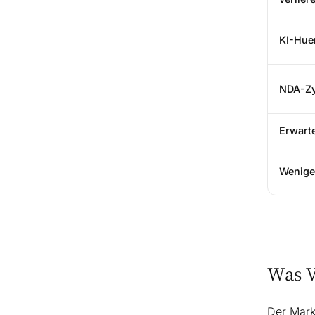
KI-Hue
NDA-Zy
Erwarte
Weniger
Was V
Der Mark