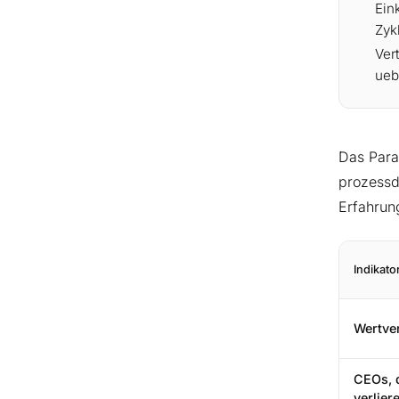
Ein
Zyk
Ver
ueb
Das Para
prozessd
Erfahrung
Indikato
Wertver
CEOs, 
verlier