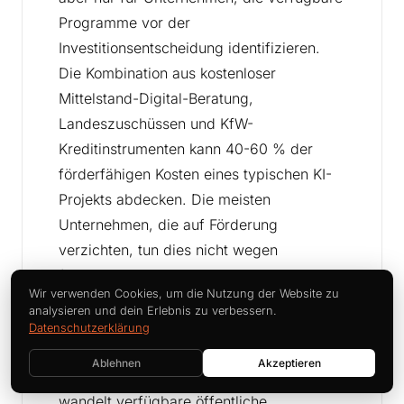
Programme vor der
Investitionsentscheidung identifizieren.
Die Kombination aus kostenloser
Mittelstand-Digital-Beratung,
Landeszuschüssen und KfW-
Kreditinstrumenten kann 40-60 % der
förderfähigen Kosten eines typischen KI-
Projekts abdecken. Die meisten
Unternehmen, die auf Förderung
verzichten, tun dies nicht wegen
fehlender Antragsberechtigung, sondern
Wir verwenden Cookies, um die Nutzung der Website zu
mangels Kenntnis der verfügbaren
analysieren und dein Erlebnis zu verbessern.
Programme. Förderidentifikation als festen
Datenschutzerklärung
Bestandteil der
digitalen Reife
bewertung
Ablehnen
Akzeptieren
und KI-Roadmap-Planung zu verankern
wandelt verfügbare öffentliche